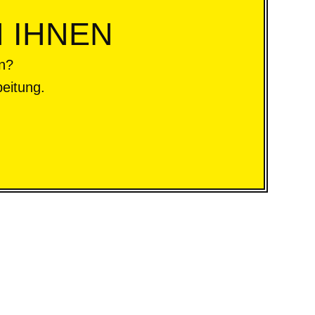
 IHNEN
n?
beitung.