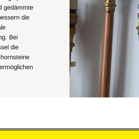
und gedämmte
essern die
ale
ng. Bei
sel die
hornsteine
ermöglichen